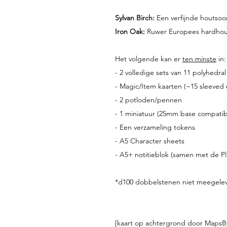
Sylvan Birch:
 Een verfijnde houtsoor
Iron Oak:
 Ruwer Europees hardhout
Het volgende kan er 
ten minste
 in:
- 2 volledige sets van 11 polyhedr
- Magic/Item kaarten (~15 sleeved
- 2 potloden/pennen
- 1 miniatuur (25mm base compatible
- Een verzameling tokens
- A5 Character sheets
- A5+ notitieblok (samen met de Pl
*d100 dobbelstenen niet meegelever
[kaart op achtergrond door MapsB