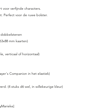
t voor verfijnde characters.
. Perfect voor de ruwe bolster.
al dobbelstenen
 63x88 mm kaarten)
, verticaal of horizontaal)
ayer's Companion in het elastiek)
d. (4 stuks d6 wel, in willekeurige kleur)
yMarieke]