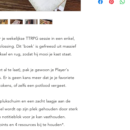
- Elastiek
 je wekelijkse TTRPG sessie in een enkel, 
ssing. Dit 'boek' is gefreesd uit massief 
el en rug, zodat hij mooi je kast staat.
t al te laat), pak je gewoon je Player's 
 Er is geen kans meer dat je je favoriete 
tokens, of zelfs een potlood vergeet.
 plukschuim en een zacht laagje aan de 
el wordt op zijn plek gehouden door sterk 
 notitieblok voor je kan vasthouden. 
oints en 4 resources bij te houden*.