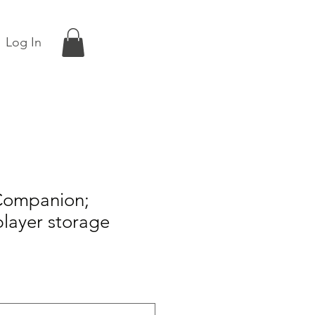
Log In
 Companion;
player storage