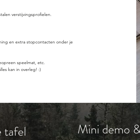
alen verstijvingsprofielen.
iening en extra stopcontacten onder je
eopreen speelmat, etc.
es kan in overleg! :)
Mini demo & 
 tafel