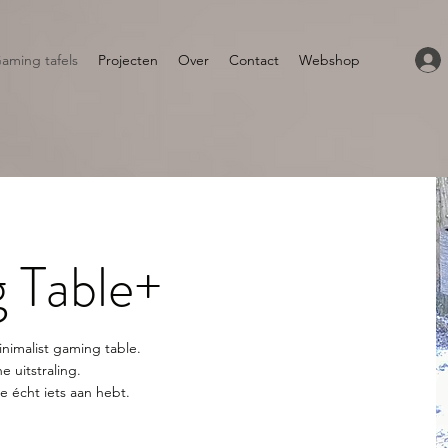
aming tafels
Projecten
Over
Contact
Webshop
 Table+
g
nimalist gaming table.
 uitstraling.
e écht iets aan hebt.