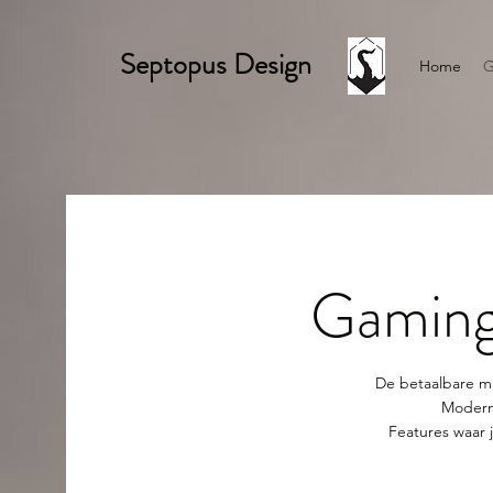
Septopus Design
Home
G
Gaming
My name is Alexa Youn
De betaalbare mi
Moderne
Features waar j