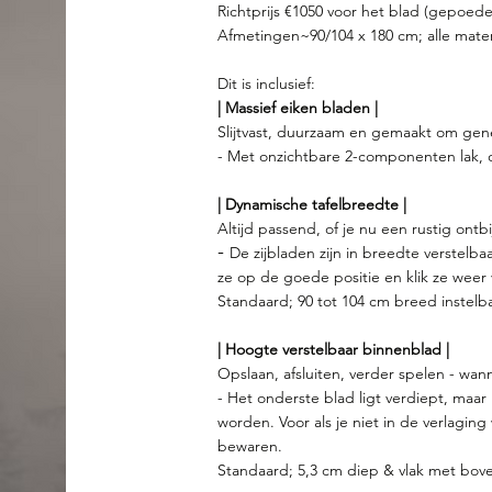
Richtprijs €1050 voor het blad (gepoede
Afmetingen~90/104 x 180 cm; alle maten
Dit is inclusief:
| Massief eiken bladen |
S
lijtvast, duurzaam en gemaakt om gen
- Met onzichtbare 2-componenten lak, o
| Dynamische tafelbreedte |
Altijd passend, of je nu een rustig ontbi
-
De zijbladen zijn in breedte verstelba
ze op de goede positie en klik ze weer vas
Standaard; 90 tot 104 cm breed instelba
| Hoogte verstelbaar binnenblad |
Opslaan, afsluiten, verder spelen - wannee
- Het onderste blad ligt verdiept, maa
worden. Voor als je niet in de verlaging
bewaren.
Standaard; 5,3 cm diep & vlak met bov